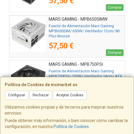
57,50 €
Comprar
MARS GAMING - MPB650SIMW
Fuente de Alimentación Mars Gaming
MPB650SIM/ 650W/ Ventilador 12cm/ 80
Plus Bronze
57,50 €
Comprar
MARS GAMING - MPB750PSI
Fuente de Alimentación Mars Gaming
MPB750PSI/ 750W/ Ventilador 14cm/ ATX
3.1/ PCIe 5.1/ 80 Plus Gold
Política de Cookies de mcmarket.es
70,50 €
Configurar
Rechazar
Aceptar Cookies
Comprar
Utilizamos cookies propias y de terceros para mejorar nuestros
MARS GAMING - MPB750PSIW
servicios.
Fuente de Alimentación Mars Gaming
Puede obtener más información, o bien conocer cómo cambiar la
MPB750PSI/ 750W/ Ventilador 14cm/ ATX
configuración, en nuestra
Política de Cookies
.
3.1/ PCIe 5.1/ 80 Plus Gold