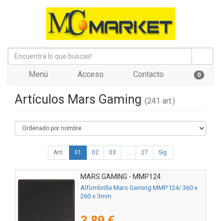
Menú
Acceso
Contacto
0
Artículos Mars Gaming
(241 art.)
Ant.
01
02
03
...
27
Sig.
MARS GAMING - MMP124
Alfombrilla Mars Gaming MMP124/ 360 x
260 x 3mm
3,89 €