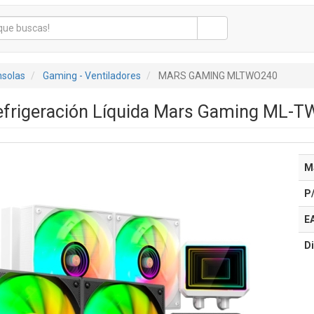
nsolas
Gaming - Ventiladores
MARS GAMING MLTWO240
efrigeración Líquida Mars Gaming ML-
M
P
E
Di