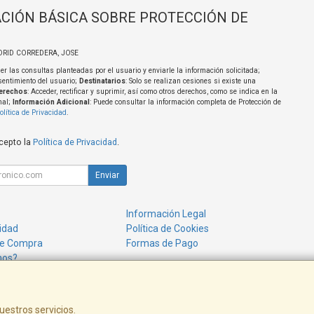
CIÓN BÁSICA SOBRE PROTECCIÓN DE
DRID CORREDERA, JOSE
er las consultas planteadas por el usuario y enviarle la información solicitada;
sentimiento del usuario;
Destinatarios
: Solo se realizan cesiones si existe una
erechos
: Acceder, rectificar y suprimir, así como otros derechos, como se indica en la
nal;
Información Adicional
: Puede consultar la información completa de Protección de
olítica de Privacidad
.
acepto la
Política de Privacidad
.
Enviar
Información Legal
cidad
Política de Cookies
de Compra
Formas de Pago
mos?
uestros servicios.