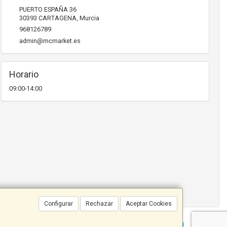
PUERTO ESPAÑA 36
30393
CARTAGENA
,
Murcia
968126789
admin@mcmarket.es
Horario
09:00-14:00
Configurar
Rechazar
Aceptar Cookies