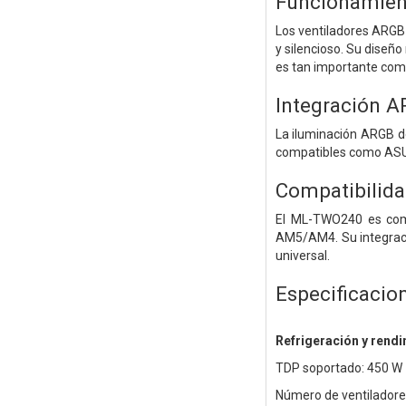
Funcionamient
Los ventiladores ARGB 
y silencioso. Su diseño
es tan importante como
Integración A
La iluminación ARGB d
compatibles como ASUS 
Compatibilida
El ML-TWO240 es com
AM5/AM4. Su integració
universal.
Especificacio
Refrigeración y rend
TDP soportado: 450 W
Número de ventiladore