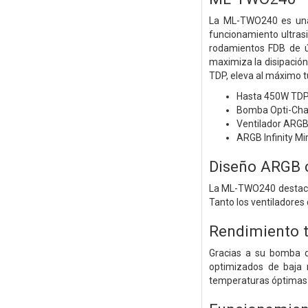
La ML-TWO240 es una 
funcionamiento ultras
rodamientos FDB de úl
maximiza la disipació
TDP, eleva al máximo t
Hasta 450W TD
Bomba Opti-Cham
Ventilador ARGB 
ARGB Infinity Mi
Diseño ARGB c
La ML-TWO240 destaca p
Tanto los ventiladores
Rendimiento 
Gracias a su bomba de
optimizados de baja 
temperaturas óptimas 