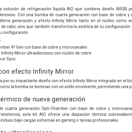
solución de refrigeración líquida AIO que combina diseño ARGB pr
ilencioso. Con una bomba de cuarta generación con base de cobre y 
tima generación y efecto Infinity Mirror tanto en el núcleo como en
n de calor, sino que también transforma la estética de tu configuraci
u configuración
P
ber 4ª Gen con base de cobre y microcanales
Infinity Mirror ultrasilencioso con núcleo de cobre
rror Sync
on efecto Infinity Mirror
or su impactante diseño con efecto Infinity Mirror integrado en el blo
 como la bomba se iluminan con un estilo envolvente, permitiendo una p
térmico de nueva generación
 cuarta generación Opti-Chamber con base de cobre y microcanales 
resistencia, este kit AIO ofrece una disipación térmica sobresali
incluso bajo cargas extremas en gaming o tareas profesionales.