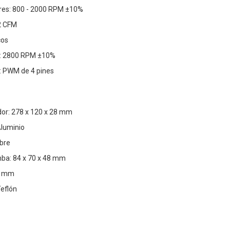
ores: 800 - 2000 RPM ±10%
.2 CFM
cos
a: 2800 RPM ±10%
: PWM de 4 pines
dor: 278 x 120 x 28 mm
Aluminio
obre
ba: 84 x 70 x 48 mm
60 mm
Teflón