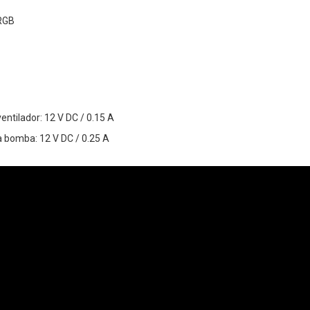
ARGB
ventilador: 12 V DC / 0.15 A
la bomba: 12 V DC / 0.25 A