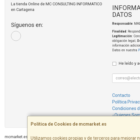
La tienda Online de MC CONSULTING INFORMATICO
INFORMA
en Cartagena
DATOS
Síguenos en:
Responsable
: MA
Finalidad
: Respond
Legitimación
: Con
obligación legal;
D
información adicio
Datos en nuestra
P
He leído y 
Contacto
Política Priva
Condiciones 
¿Quienes So
Política de Cookies de mcmarket.es
mcmarket.es © 2026
Utilizamos cookies propias y de terceros para mejorar n