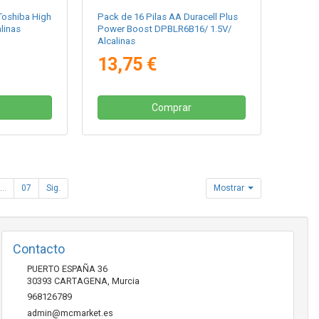
Toshiba High
Pack de 16 Pilas AA Duracell Plus
linas
Power Boost DPBLR6B16/ 1.5V/
Alcalinas
13,75 €
Comprar
...
07
Sig.
Mostrar
Contacto
PUERTO ESPAÑA 36
30393
CARTAGENA
,
Murcia
968126789
admin@mcmarket.es