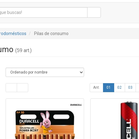
trodomésticos
Pilas de consumo
sumo
(59 art.)
Ant.
01
02
03