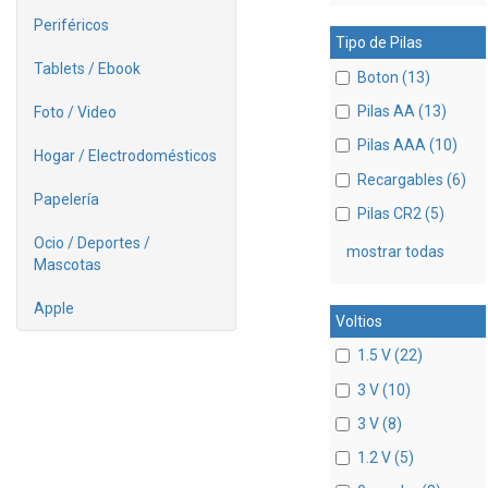
Periféricos
Tipo de Pilas
Tablets / Ebook
Boton (13)
Pilas AA (13)
Foto / Video
Pilas AAA (10)
Hogar / Electrodomésticos
Recargables (6)
Papelería
Pilas CR2 (5)
Ocio / Deportes /
mostrar todas
Mascotas
Apple
Voltios
1.5 V (22)
3 V (10)
3 V (8)
1.2 V (5)