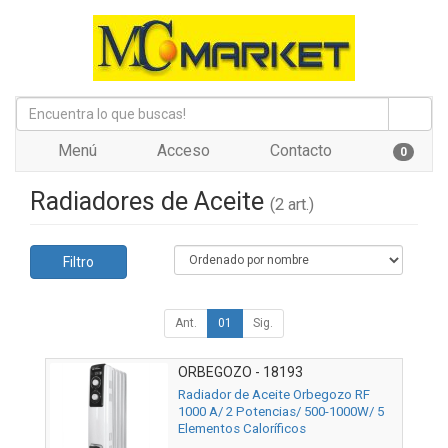
Menú
Acceso
Contacto
0
Radiadores de Aceite
(2 art.)
Filtro
Ant.
01
Sig.
ORBEGOZO - 18193
Radiador de Aceite Orbegozo RF
1000 A/ 2 Potencias/ 500-1000W/ 5
Elementos Caloríficos