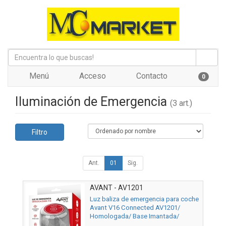
Menú
Acceso
Contacto
0
Iluminación de Emergencia
(3 art.)
Filtro
Ant.
01
Sig.
AVANT - AV1201
Luz baliza de emergencia para coche
Avant V16 Connected AV1201/
Homologada/ Base Imantada/
Geolocalizable/ Funciona a Pilas