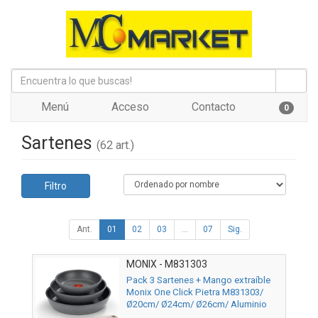
Menú
Acceso
Contacto
0
Sartenes
(62 art.)
Filtro
Ant.
01
02
03
...
07
Sig.
MONIX - M831303
Pack 3 Sartenes + Mango extraíble
Monix One Click Pietra M831303/
Ø20cm/ Ø24cm/ Ø26cm/ Aluminio
forjado/ Apta para Inducción