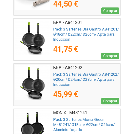
44,50 €
Comprar
BRA - A841201
Pack 3 Sartenes Bra Gastro A841201/
Ø18cm/ Ø22cm/ Ø26cm/ Apta para
Inducción
41,75 €
Comprar
BRA - A841202
Pack 3 Sartenes Bra Gastro A841202/
Ø20cm/ Ø24cm/ Ø28cm/ Apta para
Inducción
45,99 €
Comprar
MONIX - M481241
Pack 3 Sartenes Monix Green
M481241/ Ø18cm/ Ø22cm/ Ø26cm/
Aluminio forjado