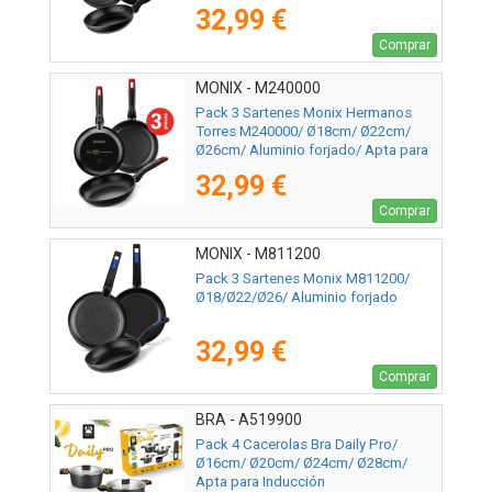
32,99 €
Comprar
MONIX - M240000
Pack 3 Sartenes Monix Hermanos
Torres M240000/ Ø18cm/ Ø22cm/
Ø26cm/ Aluminio forjado/ Apta para
Inducción
32,99 €
Comprar
MONIX - M811200
Pack 3 Sartenes Monix M811200/
Ø18/Ø22/Ø26/ Aluminio forjado
32,99 €
Comprar
BRA - A519900
Pack 4 Cacerolas Bra Daily Pro/
Ø16cm/ Ø20cm/ Ø24cm/ Ø28cm/
Apta para Inducción