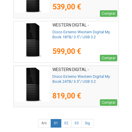
539,00 €
Comprar
WESTERN DIGITAL -
WDBBGB0180HBK-EESN
Disco Externo Western Digital My
Book 18TB/ 3.5"/ USB 3.2
599,00 €
Comprar
WESTERN DIGITAL -
WDBBGB0240HBK-EESN
Disco Externo Western Digital My
Book 24TB/ 3.5"/ USB 3.2
819,00 €
Comprar
Ant.
01
02
03
Sig.