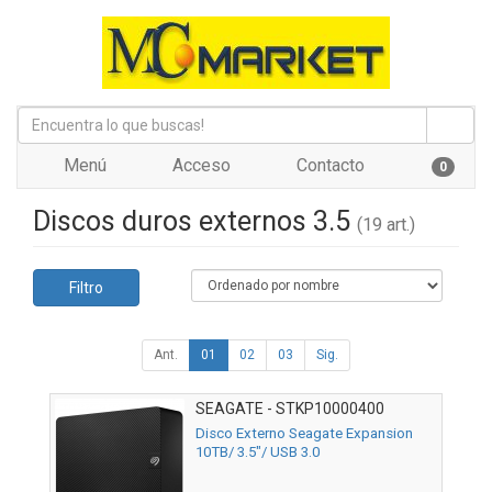
Menú
Acceso
Contacto
0
Discos duros externos 3.5
(19 art.)
Filtro
Ant.
01
02
03
Sig.
SEAGATE - STKP10000400
Disco Externo Seagate Expansion
10TB/ 3.5"/ USB 3.0