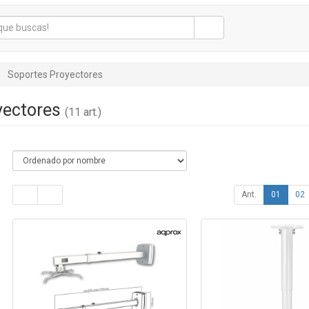
Soportes Proyectores
yectores
(11 art.)
Ant.
01
02