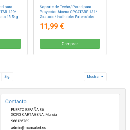
ed para
Soporte de Techo/ Pared para
3TSR-129/
Proyector Aisens CP04TSRE-131/
asta 13.5kg
Giratorio/ Inclinable/ Extensible/
hasta 13.5kg
11,99 €
Comprar
Sig.
Mostrar
Contacto
PUERTO ESPAÑA 36
30393
CARTAGENA
,
Murcia
968126789
admin@mcmarket.es