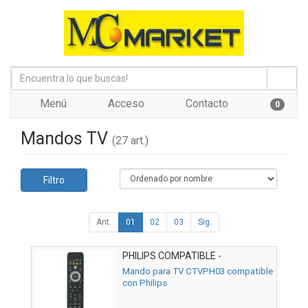
Menú
Acceso
Contacto
0
Mandos TV
(27 art.)
Filtro
Ant.
01
02
03
Sig.
PHILIPS COMPATIBLE -
02ACCOEMCTVPH03
Mando para TV CTVPH03 compatible
con Philips