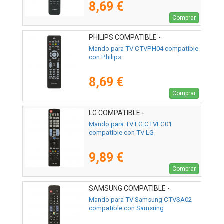
8,69 €
Comprar
PHILIPS COMPATIBLE -
02ACCOEMCTVPH04
Mando para TV CTVPH04 compatible
con Philips
8,69 €
Comprar
LG COMPATIBLE -
02ACCOEMCTVLG01
Mando para TV LG CTVLG01
compatible con TV LG
9,89 €
Comprar
SAMSUNG COMPATIBLE -
02ACCOEMCTVSA02
Mando para TV Samsung CTVSA02
compatible con Samsung