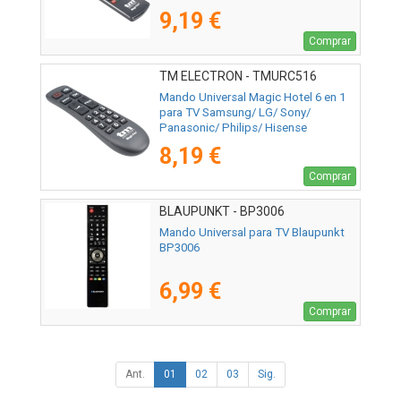
9,19 €
Comprar
TM ELECTRON - TMURC516
Mando Universal Magic Hotel 6 en 1
para TV Samsung/ LG/ Sony/
Panasonic/ Philips/ Hisense
8,19 €
Comprar
BLAUPUNKT - BP3006
Mando Universal para TV Blaupunkt
BP3006
6,99 €
Comprar
Ant.
01
02
03
Sig.