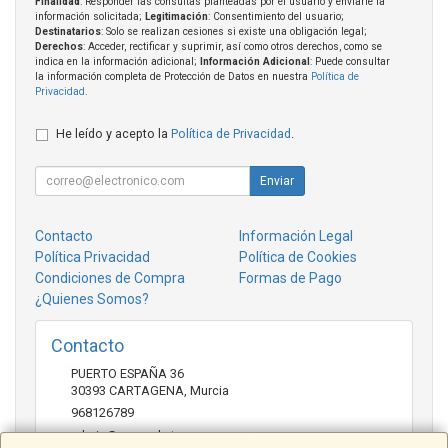
Finalidad
: Responder las consultas planteadas por el usuario y enviarle la
información solicitada;
Legitimación
: Consentimiento del usuario;
Destinatarios
: Solo se realizan cesiones si existe una obligación legal;
Derechos
: Acceder, rectificar y suprimir, así como otros derechos, como se
indica en la información adicional;
Información Adicional
: Puede consultar
la información completa de Protección de Datos en nuestra
Política de
Privacidad
.
He leído y acepto la
Política de Privacidad
.
Enviar
Contacto
Información Legal
Política Privacidad
Política de Cookies
Condiciones de Compra
Formas de Pago
¿Quienes Somos?
Contacto
PUERTO ESPAÑA 36
30393
CARTAGENA
,
Murcia
968126789
admin@mcmarket.es