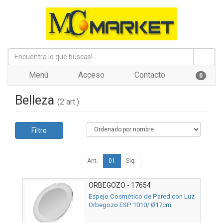
Menú
Acceso
Contacto
0
Belleza
(2 art.)
Filtro
Ant.
01
Sig.
ORBEGOZO - 17654
Espejo Cosmético de Pared con Luz
Orbegozo ESP 1010/ Ø17cm