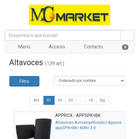
Menú
Acceso
Contacto
0
Altavoces
(139 art.)
Filtro
Ant.
01
02
03
...
16
Sig.
APPROX - APPSPK+BK
Altavoces Autoamplificados Approx
appSPK+BK/ 60W/ 2.0