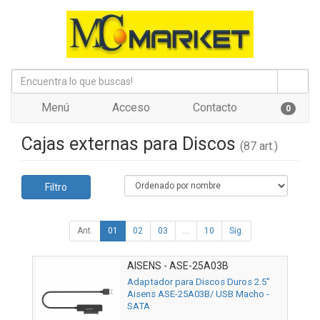
Menú
Acceso
Contacto
0
Cajas externas para Discos
(87 art.)
Filtro
Ant.
01
02
03
...
10
Sig.
AISENS - ASE-25A03B
Adaptador para Discos Duros 2.5"
Aisens ASE-25A03B/ USB Macho -
SATA