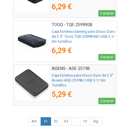
6,29 €
Comprar
TOOQ - TQE-2599RGB
Caja Externa Gaming para Disco Duro
de 2.5" TooQ TQE-2599RGB/ USB 3.1/
Sin tornillos
6,29 €
Comprar
AISENS - ASE-2519B
Caja Externa para Disco Duro de 2.5"
Aisens ASE-2519B/ USB 3.1/ Sin
Tornillos
5,29 €
Comprar
Ant.
01
02
03
...
10
Sig.