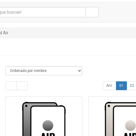
d Air
Ant.
01
02