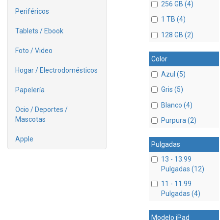
256 GB (4)
Periféricos
1 TB (4)
Tablets / Ebook
128 GB (2)
Foto / Video
Color
Hogar / Electrodomésticos
Azul (5)
Gris (5)
Papelería
Blanco (4)
Ocio / Deportes /
Mascotas
Purpura (2)
Apple
Pulgadas
13 - 13.99
Pulgadas (12)
11 - 11.99
Pulgadas (4)
Modelo iPad