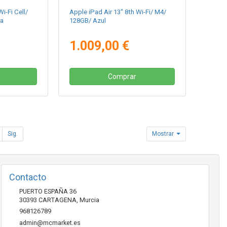
i-Fi Cell/
Apple iPad Air 13" 8th Wi-Fi/ M4/
ra
128GB/ Azul
1.009,00 €
Comprar
Sig.
Mostrar
Contacto
PUERTO ESPAÑA 36
30393
CARTAGENA
,
Murcia
968126789
admin@mcmarket.es