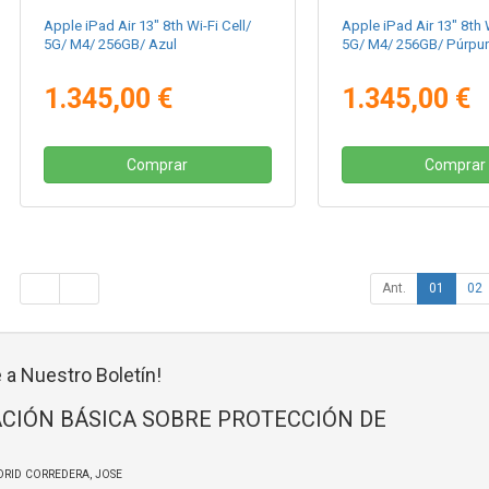
Apple iPad Air 13" 8th Wi-Fi Cell/
Apple iPad Air 13" 8th W
5G/ M4/ 256GB/ Azul
5G/ M4/ 256GB/ Púrpu
1.345,00 €
1.345,00 €
Comprar
Comprar
Ant.
01
02
 a Nuestro Boletín!
CIÓN BÁSICA SOBRE PROTECCIÓN DE
DRID CORREDERA, JOSE