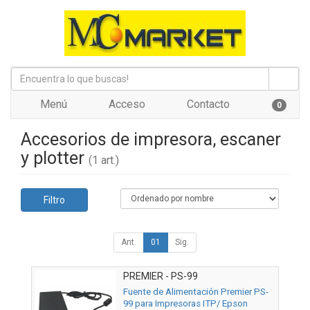
Menú
Acceso
Contacto
0
Accesorios de impresora, escaner
y plotter
(1 art.)
Filtro
Ant.
01
Sig.
PREMIER - PS-99
Fuente de Alimentación Premier PS-
99 para Impresoras ITP/ Epson