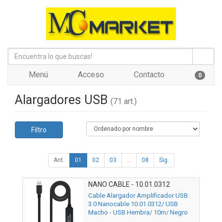
Menú
Acceso
Contacto
0
Alargadores USB
(71 art.)
Filtro
Ant.
01
02
03
...
08
Sig.
NANO CABLE - 10.01.0312
Cable Alargador Amplificador USB
3.0 Nanocable 10.01.0312/ USB
Macho - USB Hembra/ 10m/ Negro