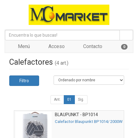
Menú
Acceso
Contacto
0
Calefactores
(4 art.)
Filtro
Ant.
01
Sig.
BLAUPUNKT - BP1014
Calefactor Blaupunkt BP1014/ 2000W