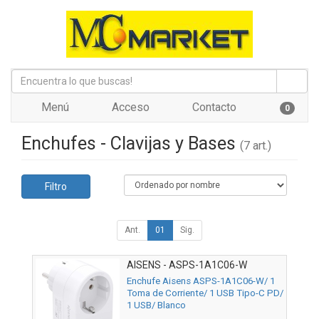
Menú
Acceso
Contacto
0
Enchufes - Clavijas y Bases
(7 art.)
Filtro
Ant.
01
Sig.
AISENS - ASPS-1A1C06-W
Enchufe Aisens ASPS-1A1C06-W/ 1
Toma de Corriente/ 1 USB Tipo-C PD/
1 USB/ Blanco