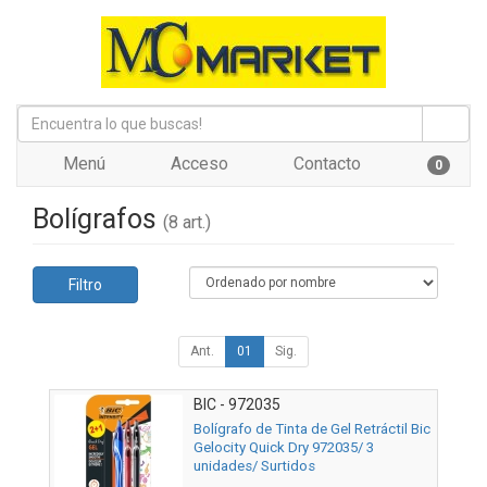
Menú
Acceso
Contacto
0
Bolígrafos
(8 art.)
Filtro
Ant.
01
Sig.
BIC - 972035
Bolígrafo de Tinta de Gel Retráctil Bic
Gelocity Quick Dry 972035/ 3
unidades/ Surtidos