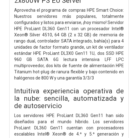
2x800W PS EU Server
Aprovecha el programa de compras HPE Smart Choice:
Nuestros servidores más populares, totalmente
configurados y listos para enviarse, ¡hoy mismo! Servidor
HPE ProLiant DL360 Gen11 con un procesador Intel®
Xeon® Silver 4510, 64 GB (2 x 32 GB) de memoria de
rango dual, controlador SATA integrado, bahía(s) para 4
unidades de factor formato grande, un kit de ventilador
estándar HPE ProLiant DL3X0 Gen11 1U, dos SSD HPE
960 GB SATA 6G lectura intensiva LFF LPC
multiproveedor, dos kits de fuente de alimentación HPE
Titanium hot-plug de ranura flexible y bajo contenido en
halógenos de 800 W y una garantía 3/3/3
Intuitiva experiencia operativa de
la nube: sencilla, automatizada y
de autoservicio
Los servidores HPE ProLiant DL360 Gen11 han sido
diseñados para el mundo híbrido. Los servidores
ProLiant DL360 Gen11 cuentan con procesadores
escalables Intel® Xeon® de 4.ª y 5.ª generación y