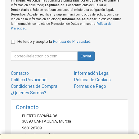
Finalidad
: Responder las consultas planteadas por el usuario y enviarle la
información solicitada;
Legitimación
: Consentimiento del usuario;
Destinatarios
: Solo se realizan cesiones si existe una obligación legal;
Derechos
: Acceder, rectificar y suprimir, así como otros derechos, como se
indica en la información adicional;
Información Adicional
: Puede consultar
la información completa de Protección de Datos en nuestra
Política de
Privacidad
.
He leído y acepto la
Política de Privacidad
.
Enviar
Contacto
Información Legal
Política Privacidad
Política de Cookies
Condiciones de Compra
Formas de Pago
¿Quienes Somos?
Contacto
PUERTO ESPAÑA 36
30393
CARTAGENA
,
Murcia
968126789
admin@mcmarket.es