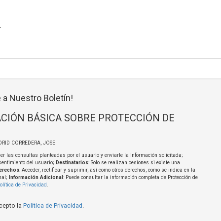
r
 a Nuestro Boletín!
CIÓN BÁSICA SOBRE PROTECCIÓN DE
DRID CORREDERA, JOSE
er las consultas planteadas por el usuario y enviarle la información solicitada;
sentimiento del usuario;
Destinatarios
: Solo se realizan cesiones si existe una
erechos
: Acceder, rectificar y suprimir, así como otros derechos, como se indica en la
nal;
Información Adicional
: Puede consultar la información completa de Protección de
olítica de Privacidad
.
acepto la
Política de Privacidad
.