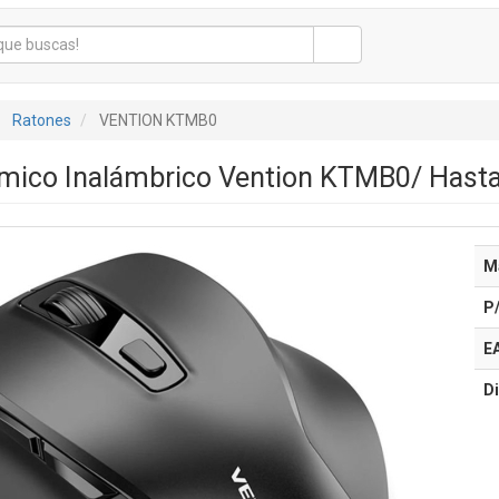
Ratones
VENTION KTMB0
mico Inalámbrico Vention KTMB0/ Hasta
M
P
E
Di