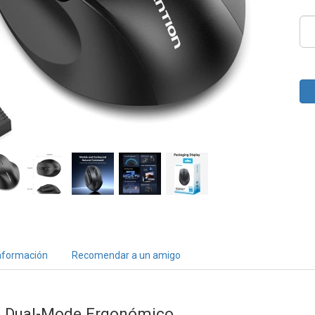
nformación
Recomendar a un amigo
n
Dual-Mode Ergonómico