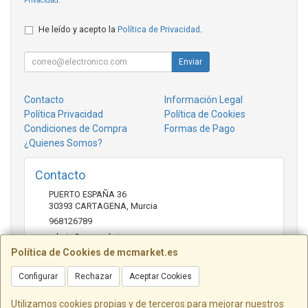
Privacidad
.
He leído y acepto la
Política de Privacidad
.
Enviar
Contacto
Información Legal
Política Privacidad
Política de Cookies
Condiciones de Compra
Formas de Pago
¿Quienes Somos?
Contacto
PUERTO ESPAÑA 36
30393
CARTAGENA
,
Murcia
968126789
admin@mcmarket.es
Política de Cookies de mcmarket.es
Configurar
Rechazar
Aceptar Cookies
Horario
09:00-14:00
Utilizamos cookies propias y de terceros para mejorar nuestros