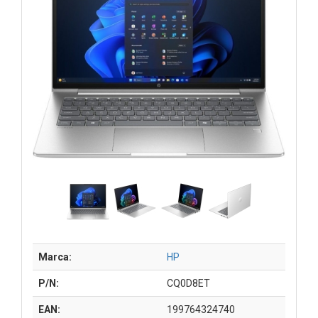
Marca:
HP
P/N:
CQ0D8ET
EAN:
199764324740