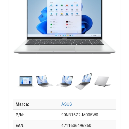
Marca:
ASUS
P/N:
90NB16Z2-M005W0
EAN:
4711636496360