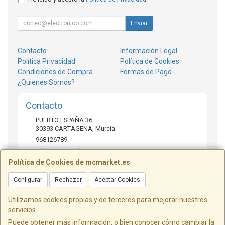
Enviar
Contacto
Información Legal
Política Privacidad
Política de Cookies
Condiciones de Compra
Formas de Pago
¿Quienes Somos?
Contacto
PUERTO ESPAÑA 36
30393
CARTAGENA
,
Murcia
968126789
admin@mcmarket.es
Política de Cookies de mcmarket.es
Configurar
Rechazar
Aceptar Cookies
Horario
09:00-14:00
Utilizamos cookies propias y de terceros para mejorar nuestros
servicios.
Puede obtener más información, o bien conocer cómo cambiar la