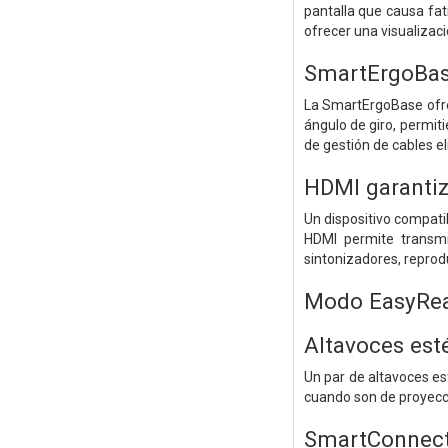
pantalla que causa fati
ofrecer una visualiza
SmartErgoBase
La SmartErgoBase ofrec
ángulo de giro, permiti
de gestión de cables el
HDMI garantiza
Un dispositivo compati
HDMI permite transmi
sintonizadores, reprod
Modo EasyRead
Altavoces est
Un par de altavoces est
cuando son de proyecció
SmartConnect