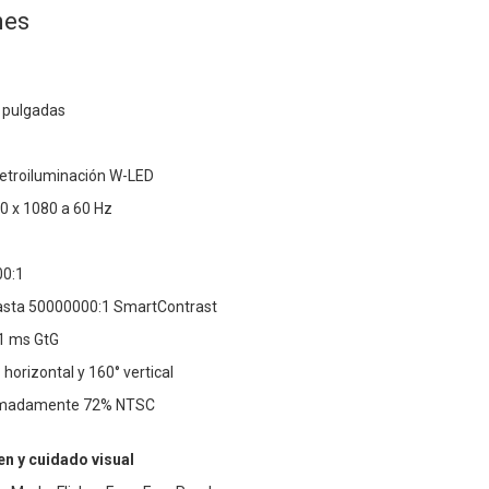
nes
 pulgadas
retroiluminación W-LED
20 x 1080 a 60 Hz
00:1
asta 50000000:1 SmartContrast
1 ms GtG
 horizontal y 160° vertical
ximadamente 72% NTSC
n y cuidado visual