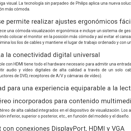
ga visual. La tecnología sin parpadeo de Philips aplica una nueva solució
ción más cómoda.
 permite realizar ajustes ergonómicos fácile
e una cómoda visualización ergonómica e incluye un sistema de gestión
endo colocar el monitor en la posición más cómoda y así evitar el cansan
imina los líos de cables y mantiene el lugar de trabajo ordenado y con u
 la conectividad digital universal
ble con HDMI tiene todo el hardware necesario para admitir una entrada 
tir audio y vídeo digitales de alta calidad a través de un solo c
uctores de DVD, receptores de A/V y cámaras de vídeo).
 para una experiencia equiparable a la lect
éreo incorporados para contenido multimed
éreo de alta calidad integrados en el dispositivo de visualización. Los 
n inferior, superior o posterior, etc., en función del modelo y el diseño.
 con conexiones DisplayPort, HDMI y VGA