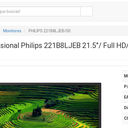
Monitores
PHILIPS 221B8LJEB/00
sional Philips 221B8LJEB 21.5"/ Full HD/
M
P
E
Di
Cl