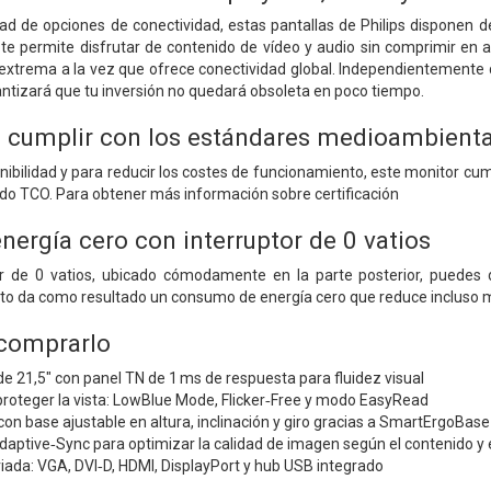
ad de opciones de conectividad, estas pantallas de Philips disponen 
 te permite disfrutar de contenido de vídeo y audio sin comprimir en a
extrema a la vez que ofrece conectividad global. Independientemente d
rantizará que tu inversión no quedará obsoleta en poco tiempo.
 cumplir con los estándares medioambienta
enibilidad y para reducir los costes de funcionamiento, este monitor
do TCO. Para obtener más información sobre certificación
ergía cero con interruptor de 0 vatios
tor de 0 vatios, ubicado cómodamente en la parte posterior, puede
sto da como resultado un consumo de energía cero que reduce incluso m
 comprarlo
 de 21,5" con panel TN de 1 ms de respuesta para fluidez visual
proteger la vista: LowBlue Mode, Flicker‑Free y modo EasyRead
on base ajustable en altura, inclinación y giro gracias a SmartErgoBase
ptive‑Sync para optimizar la calidad de imagen según el contenido y e
iada: VGA, DVI‑D, HDMI, DisplayPort y hub USB integrado