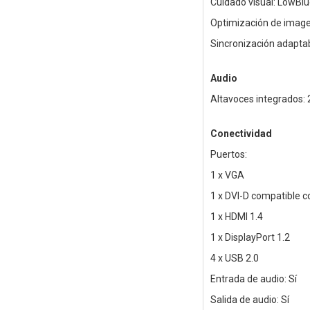
Cuidado visual: LowBlu
Optimización de imag
Sincronización adapta
Audio
Altavoces integrados: 
Conectividad
Puertos:
1 x VGA
1 x DVI-D compatible 
1 x HDMI 1.4
1 x DisplayPort 1.2
4 x USB 2.0
Entrada de audio: Sí
Salida de audio: Sí