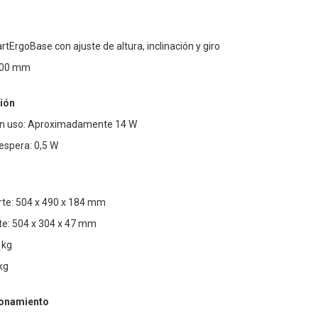
ErgoBase con ajuste de altura, inclinación y giro
100 mm
ión
n uso: Aproximadamente 14 W
spera: 0,5 W
te: 504 x 490 x 184 mm
te: 504 x 304 x 47 mm
 kg
kg
ionamiento