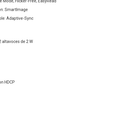
e Mode, Flicker-Free, EasyRead
en: SmartImage
ble: Adaptive-Sync
2 altavoces de 2 W
con HDCP