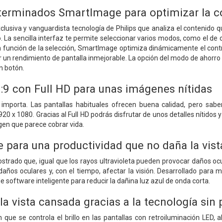
terminados SmartImage para optimizar la c
usiva y vanguardista tecnología de Philips que analiza el contenido q
 La sencilla interfaz te permite seleccionar varios modos, como el de of
En función de la selección, SmartImage optimiza dinámicamente el contra
r un rendimiento de pantalla inmejorable. La opción del modo de ahorro
un botón.
6:9 con Full HD para unas imágenes nítidas
 importa. Las pantallas habituales ofrecen buena calidad, pero sa
920 x 1080. Gracias al Full HD podrás disfrutar de unos detalles nítidos y
gen que parece cobrar vida.
para una productividad que no daña la vist
trado que, igual que los rayos ultravioleta pueden provocar daños ocul
ños oculares y, con el tiempo, afectar la visión. Desarrollado para me
de software inteligente para reducir la dañina luz azul de onda corta.
la vista cansada gracias a la tecnología sin
 que se controla el brillo en las pantallas con retroiluminación LED