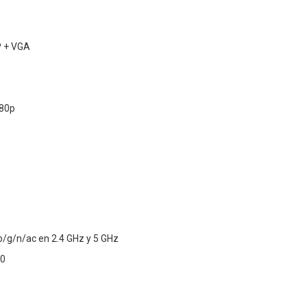
P + VGA
080p
/b/g/n/ac en 2.4 GHz y 5 GHz
.0