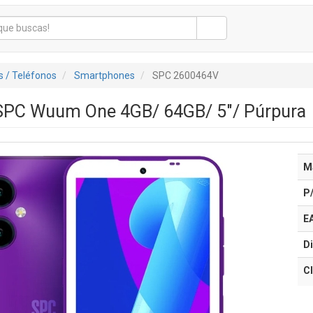
 / Teléfonos
Smartphones
SPC 2600464V
PC Wuum One 4GB/ 64GB/ 5"/ Púrpura
M
P
E
Di
Cl