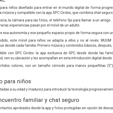
para niños diseñado para entrar en el mundo digital de forma progre
la música y compatible con la app SPC Circles, que combina chat segur
ica, la cámara para las fotos, el teléfono fijo para llamar a un amigo
meras experiencias pasan por el móvil de un adulto.
 esa autonomía y ese pequeño espacio propio de forma segura con un
ndido, este móvil para niños se adapta a ellos y no al revés. WUU
ue decide cada familia. Primero música y contenidos básicos, después, 
le con SPC Circles. la app exclusiva de SPC desde donde las famil
d, ven su ubicación y les acompañan en esta introducción digital desde 
ertidos colores, con un tamaño cómodo para manos pequeñitas (5”) y
o para niños
adas a su edad y madurez para introducir la tecnología progresivamente,
ncuentro familiar y chat seguro
ntactos aprobados desde la app y fotos protegidas sin opción de descar