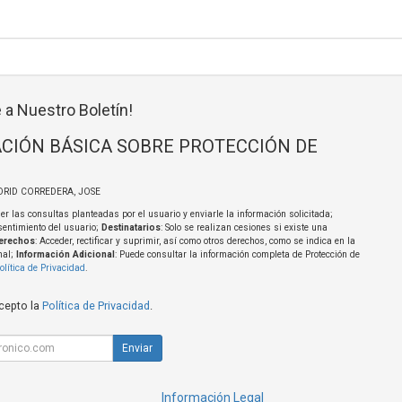
 a Nuestro Boletín!
CIÓN BÁSICA SOBRE PROTECCIÓN DE
DRID CORREDERA, JOSE
er las consultas planteadas por el usuario y enviarle la información solicitada;
sentimiento del usuario;
Destinatarios
: Solo se realizan cesiones si existe una
erechos
: Acceder, rectificar y suprimir, así como otros derechos, como se indica en la
nal;
Información Adicional
: Puede consultar la información completa de Protección de
olítica de Privacidad
.
acepto la
Política de Privacidad
.
Enviar
Información Legal