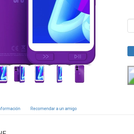
nformación
Recomendar a un amigo
NE