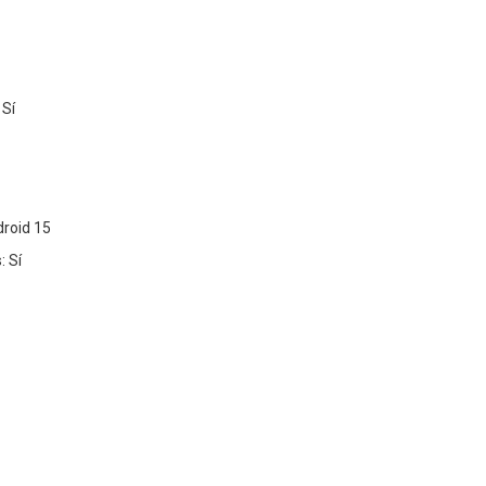
 Sí
droid 15
: Sí