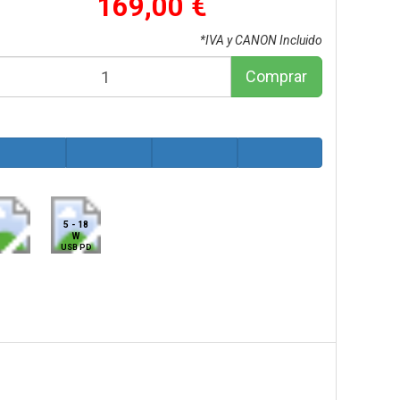
169,00 €
*IVA y CANON Incluido
Comprar
5 - 18
W
USB PD