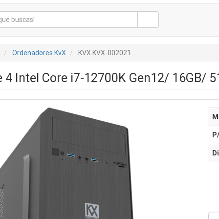
Ordenadores KvX
KVX KVX-002021
 4 Intel Core i7-12700K Gen12/ 16GB/ 
M
P
Di