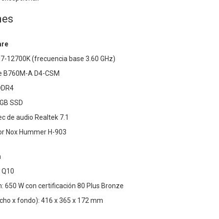
nes
are
 i7-12700K (frecuencia base 3.60 GHz)
me B760M-A D4-CSM
DDR4
 GB SSD
ec de audio Realtek 7.1
dor Nox Hummer H-903
n
c Q10
: 650 W con certificación 80 Plus Bronze
ncho x fondo): 416 x 365 x 172 mm