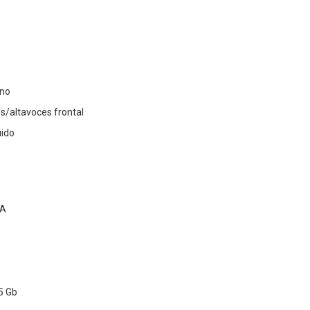
ono
es/altavoces frontal
uido
 A
5 Gb