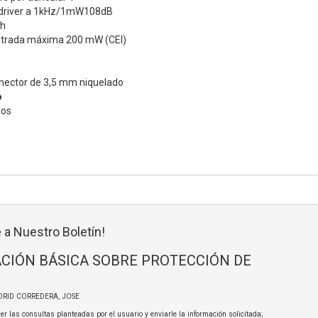
l driver a 1kHz/1mW108dB
ah
ntrada máxima 200 mW (CEI)
nector de 3,5 mm niquelado
o
mos
 a Nuestro Boletín!
CIÓN BÁSICA SOBRE PROTECCIÓN DE
DRID CORREDERA, JOSE
er las consultas planteadas por el usuario y enviarle la información solicitada;