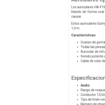
Los auriculares HA-F16
blando de forma oval 
causar.
Estos auriculares Gumy
1,0 m.
Características
Cuerpo de goma 
Todas las piezas
Auricular de ref
Sonido potente 
Cable de color 
Especificacio
Audio
Rango de respue
Conductor 13,
Tipo de Imán ne
Número de driver