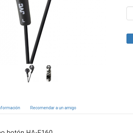
nformación
Recomendar a un amigo
ipo botón
HA-F160