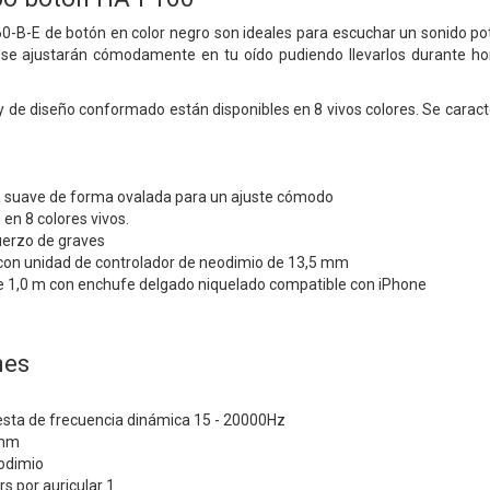
0-B-E de botón en color negro son ideales para escuchar un sonido po
se ajustarán cómodamente en tu oído pudiendo llevarlos durante hor
 de diseño conformado están disponibles en 8 vivos colores. Se caract
suave de forma ovalada para un ajuste cómodo
 en 8 colores vivos.
uerzo de graves
con unidad de controlador de neodimio de 13,5 mm
de 1,0 m con enchufe delgado niquelado compatible con iPhone
nes
sta de frecuencia dinámica 15 - 20000Hz
5mm
odimio
s por auricular 1