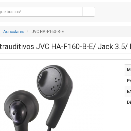
Auriculares
JVC HA-F160-B-E
ntrauditivos JVC HA-F160-B-E/ Jack 3.5/
M
P
E
Di