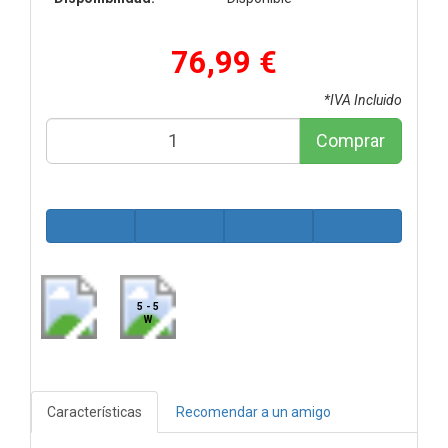
76,99 €
*IVA Incluido
Comprar
5 - 5
W
Características
Recomendar a un amigo