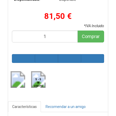
81,50 €
*IVA Incluido
Comprar
5 - 5
W
USB PD
Características
Recomendar a un amigo