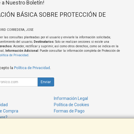
 a Nuestro Boletín!
CIÓN BÁSICA SOBRE PROTECCIÓN DE
DRID CORREDERA, JOSE
er las consultas planteadas por el usuario y enviarle la información solicitada;
sentimiento del usuario;
Destinatarios
: Solo se realizan cesiones si existe una
erechos
: Acceder, rectificar y suprimir, así como otros derechos, como se indica en la
nal;
Información Adicional
: Puede consultar la información completa de Protección de
olítica de Privacidad
.
acepto la
Política de Privacidad
.
Enviar
Información Legal
cidad
Política de Cookies
de Compra
Formas de Pago
mos?