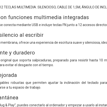
2 TECLAS MULTIMEDIA. SILENCIOSO, CABLE DE 1,5M, ÁNGULO DE INC
on funciones multimedia integradas
se conecta mediante USB e incluye teclas FN junto a 12 accesos directo
lencio al escribir
e membrana, ofrece una experiencia de escritura suave y silenciosa, ide
ente y duradero
original que soporta salpicaduras, preparado para resistir hasta 10 m
ra evitar el desgaste con el tiempo.
jorada
ables robustas que permiten ajustar la inclinación del teclado pa
arse a tu espacio de trabajo.
antánea
lug & Play”, puedes conectarlo al ordenador y empezar a usarlo al instan