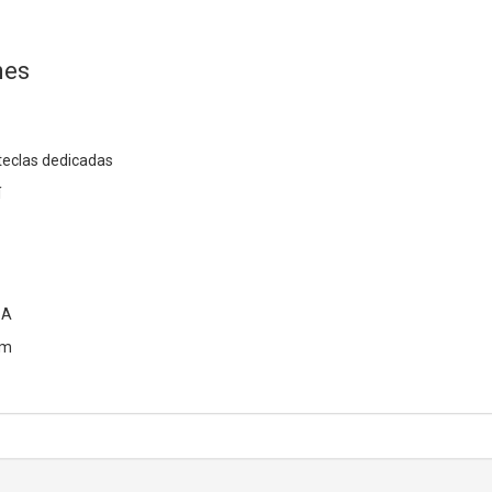
nes
teclas dedicadas
í
-A
 m