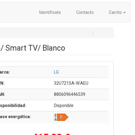
Identifícate
Contacto
Carrito
/ Smart TV/ Blanco
arca:
LG
/N:
32U721SA-W.AEU
AN:
8806096446539
sponibilidad:
Disponible
ase energética: