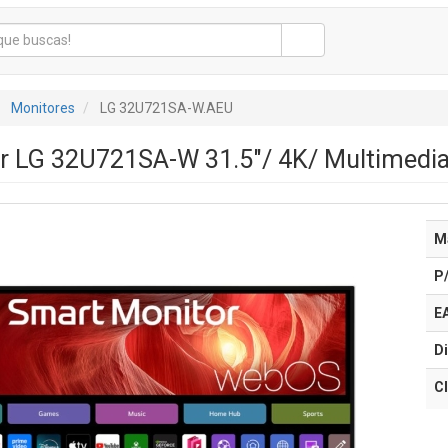
Monitores
LG 32U721SA-W.AEU
r LG 32U721SA-W 31.5"/ 4K/ Multimedia
M
P
E
Di
Cl