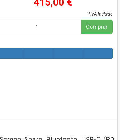
415,00 €
*IVA Incluido
Comprar
 Screen Share, Bluetooth, USB-C (PD