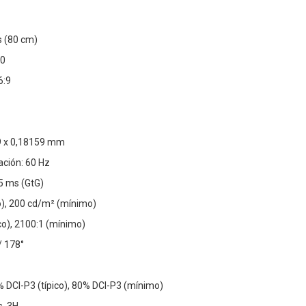
 (80 cm)
60
6:9
59 x 0,18159 mm
ación: 60 Hz
5 ms (GtG)
co), 200 cd/m² (mínimo)
co), 2100:1 (mínimo)
/ 178°
% DCI-P3 (típico), 80% DCI-P3 (mínimo)