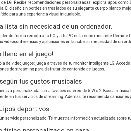
os de LG. Recibe recomendaciones personalizadas, explora apps como D
ia. El diseño sin bordes en tres lados de su elegante cuerpo blanco mej
ítido para una experiencia visual inigualable.
a lista sin necesidad de un ordenador.
er de forma remota a tu PC y a tu PC en la nube mediante Remote PC. 
mo videoconferencias y aplicaciones en la nube, sin necesidad de un ord
lleno en el juego!
la de videojuegos: juega a través de tu monitor inteligente LG. Acced
ones de streaming para disfrutar de contenido de juegos.
según tus gustos musicales
mersiva personalizada con altavoces estéreo de 5 W x 2. Busca música
ente en tus servicios de streaming. Además, te recomienda canciones 
quipos deportivos
un servicio personalizado. Te muestra información actualizada sobre tu 
 físico personalizado en casa