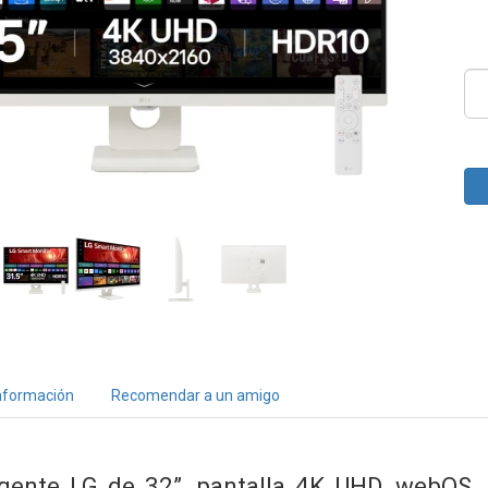
nformación
Recomendar a un amigo
igente LG de 32”, pantalla 4K UHD, webOS,