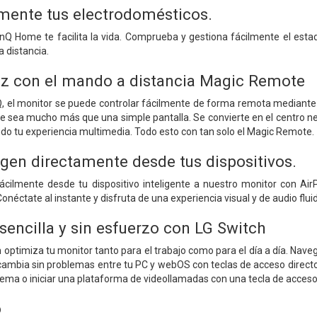
lmente tus electrodomésticos.
inQ Home te facilita la vida. Comprueba y gestiona fácilmente el esta
 distancia.
oz con el mando a distancia Magic Remote
nQ, el monitor se puede controlar fácilmente de forma remota mediante
te sea mucho más que una simple pantalla. Se convierte en el centro n
do tu experiencia multimedia. Todo esto con tan solo el Magic Remote.
agen directamente desde tus dispositivos.
cilmente desde tu dispositivo inteligente a nuestro monitor con Air
Conéctate al instante y disfruta de una experiencia visual y de audio fl
sencilla y sin esfuerzo con LG Switch
h optimiza tu monitor tanto para el trabajo como para el día a día. Nav
 y cambia sin problemas entre tu PC y webOS con teclas de acceso direct
tema o iniciar una plataforma de videollamadas con una tecla de acceso
o