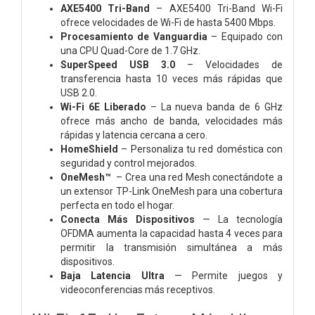
AXE5400 Tri-Band
– AXE5400 Tri-Band Wi-Fi
ofrece velocidades de Wi-Fi de hasta 5400 Mbps.
Procesamiento de Vanguardia
– Equipado con
una CPU Quad-Core de 1.7 GHz.
SuperSpeed USB 3.0
– Velocidades de
transferencia hasta 10 veces más rápidas que
USB 2.0.
Wi-Fi 6E Liberado
– La nueva banda de 6 GHz
ofrece más ancho de banda, velocidades más
rápidas y latencia cercana a cero.
HomeShield
– Personaliza tu red doméstica con
seguridad y control mejorados.
OneMesh™
– Crea una red Mesh conectándote a
un extensor TP-Link OneMesh para una cobertura
perfecta en todo el hogar.
Conecta Más Dispositivos
— La tecnología
OFDMA aumenta la capacidad hasta 4 veces para
permitir la transmisión simultánea a más
dispositivos.
Baja Latencia Ultra
— Permite juegos y
videoconferencias más receptivos.