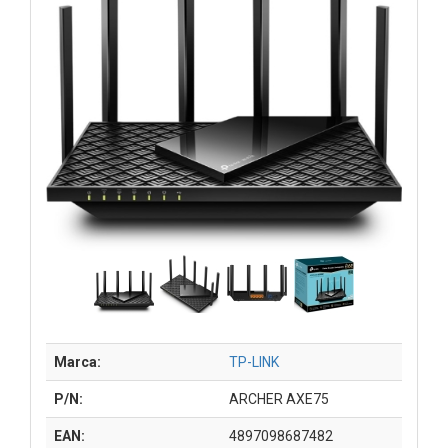
Marca:
TP-LINK
P/N:
ARCHER AXE75
EAN:
4897098687482