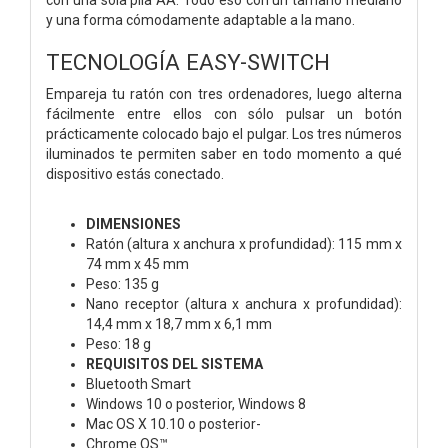
y una forma cómodamente adaptable a la mano.
TECNOLOGÍA EASY-SWITCH
Empareja tu ratón con tres ordenadores, luego alterna
fácilmente entre ellos con sólo pulsar un botón
prácticamente colocado bajo el pulgar. Los tres números
iluminados te permiten saber en todo momento a qué
dispositivo estás conectado.
DIMENSIONES
Ratón (altura x anchura x profundidad): 115 mm x
74 mm x 45 mm
Peso: 135 g
Nano receptor (altura x anchura x profundidad):
14,4 mm x 18,7 mm x 6,1 mm
Peso: 18 g
REQUISITOS DEL SISTEMA
Bluetooth Smart
Windows 10 o posterior, Windows 8
Mac OS X 10.10 o posterior-
Chrome OS™