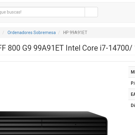
Ordenadores Sobremesa
HP 99A91ET
SFF 800 G9 99A91ET Intel Core i7-14700
M
P
E
Di