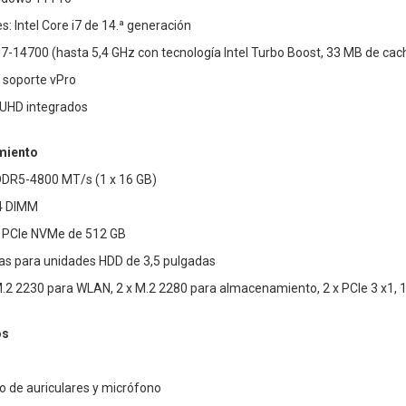
: Intel Core i7 de 14.ª generación
 i7-14700 (hasta 5,4 GHz con tecnología Intel Turbo Boost, 33 MB de cac
n soporte vPro
l UHD integrados
miento
DR5-4800 MT/s (1 x 16 GB)
4 DIMM
 PCIe NVMe de 512 GB
ías para unidades HDD de 3,5 pulgadas
M.2 2230 para WLAN, 2 x M.2 2280 para almacenamiento, 2 x PCIe 3 x1, 1
os
o de auriculares y micrófono