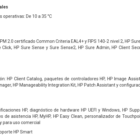
ales
 operativas: De 10 a 35 °C
PM 2.0 certificado Common Criteria EAL4+ y FIPS 140-2 nivel 2, HP Su
e Click, HP Sure Sense y Sure Sense2, HP Sure Admin, HP Client Se
ón: HP Client Catalog, paquetes de controladores HP, HP Image Assista
ager, HP Manageability Integration Kit, HP Patch Assistant y configur
tificaciones HP, diagnóstico de hardware HP UEFI y Windows, HP Supp
ades de asistencia HP, MyHP, HP Easy Clean, personalizador de Touchpo
y para uso comercial
Soporte HP Smart