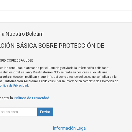
 a Nuestro Boletín!
CIÓN BÁSICA SOBRE PROTECCIÓN DE
DRID CORREDERA, JOSE
er las consultas planteadas por el usuario y enviarle la información solicitada;
sentimiento del usuario;
Destinatarios
: Solo se realizan cesiones si existe una
erechos
: Acceder, rectificar y suprimir, así como otros derechos, como se indica en la
nal;
Información Adicional
: Puede consultar la información completa de Protección de
olítica de Privacidad
.
acepto la
Política de Privacidad
.
Enviar
Información Legal