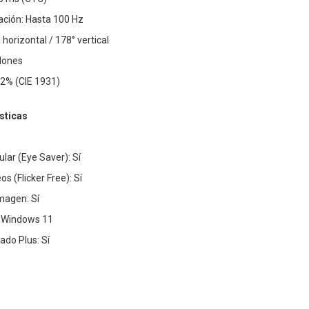
ación: Hasta 100 Hz
 horizontal / 178° vertical
llones
2% (CIE 1931)
sticas
lar (Eye Saver): Sí
s (Flicker Free): Sí
magen: Sí
: Windows 11
do Plus: Sí