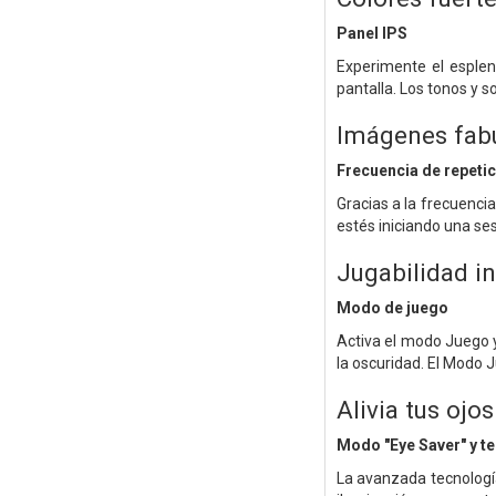
Panel IPS
Experimente el esplend
pantalla. Los tonos y 
Imágenes fab
Frecuencia de repeti
Gracias a la frecuenci
estés iniciando una ses
Jugabilidad i
Modo de juego
Activa el modo Juego y
la oscuridad. El Modo 
Alivia tus ojos
Modo "Eye Saver" y te
La avanzada tecnología