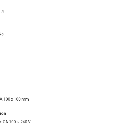
1.4
No
SA 100 x 100 mm
ión
n: CA 100 ~ 240 V