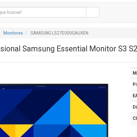
Monitores
SAMSUNG LS27D300GAUXEN
esional Samsung Essential Monitor S3 S
M
P
E
Di
Cl