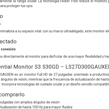
arrestar la fatiga ocular. La tecnología Flicker Free reduce el molest
ara proteger tus ojos.
no
o
inimalista a su espacio vital: con su marco ultradelgado, este monitor 
ectado
 conexión
os directamente al monitor para disfrutar de una mayor flexibilidad y
ntial Monitor S3 S30GD – LS27D300GAUXE
UXEN es un monitor Full HD de 27 pulgadas orientado a productivida
 ángulos de visión, mientras que la frecuencia de actualización de hast
. Incorpora tecnologías de cuidado ocular y un diseño sencillo compati
 comprarlo
pulgadas con amplios ángulos de visión
tualización de hasta 100 Hz para mayor fluidez