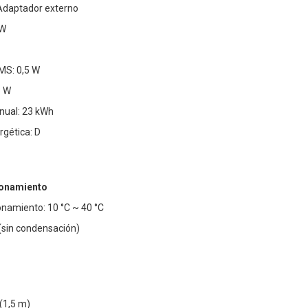
 Adaptador externo
 W
S: 0,5 W
3 W
nual: 23 kWh
rgética: D
ionamiento
namiento: 10 °C ~ 40 °C
sin condensación)
(1,5 m)