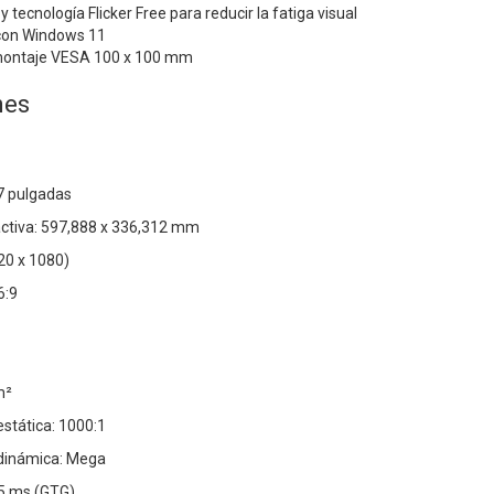
tecnología Flicker Free para reducir la fatiga visual
con Windows 11
 montaje VESA 100 x 100 mm
nes
7 pulgadas
activa: 597,888 x 336,312 mm
920 x 1080)
6:9
m²
estática: 1000:1
 dinámica: Mega
5 ms (GTG)