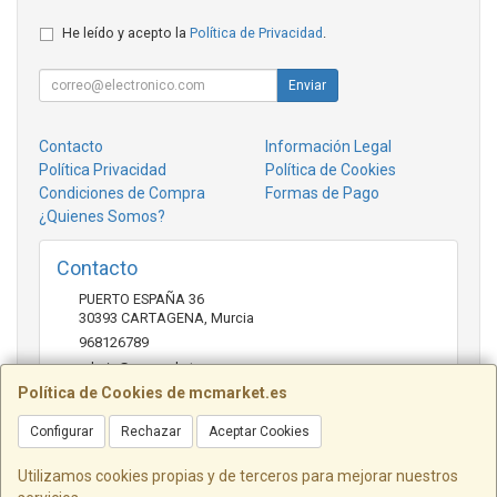
He leído y acepto la
Política de Privacidad
.
Enviar
Contacto
Información Legal
Política Privacidad
Política de Cookies
Condiciones de Compra
Formas de Pago
¿Quienes Somos?
Contacto
PUERTO ESPAÑA 36
30393
CARTAGENA
,
Murcia
968126789
admin@mcmarket.es
Política de Cookies de mcmarket.es
Configurar
Rechazar
Aceptar Cookies
Horario
09:00-14:00
Utilizamos cookies propias y de terceros para mejorar nuestros