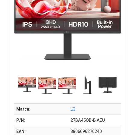
Marca:
LG
P/N:
27BA45QB-B.AEU
EAN:
8806096270240