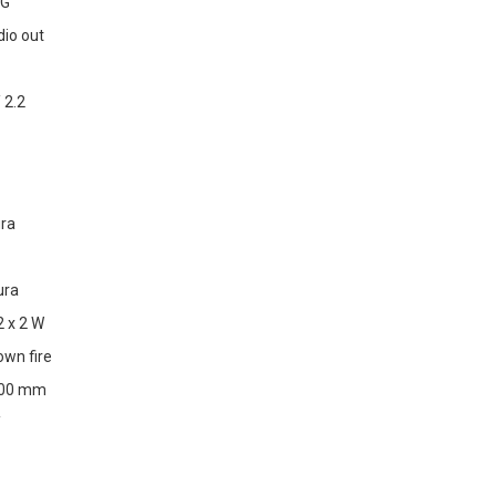
1G
dio out
 2.2
ura
ura
2 x 2 W
own fire
100 mm