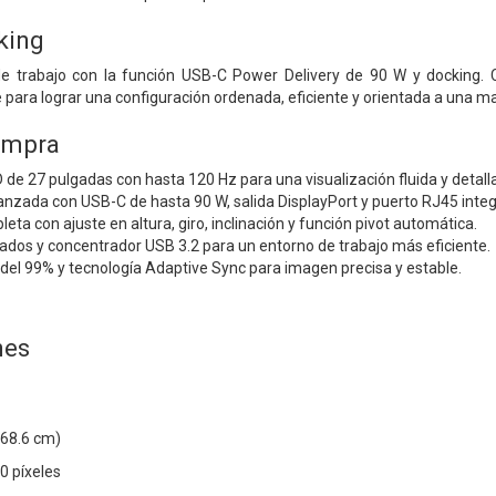
king
e trabajo con la función USB-C Power Delivery de 90 W y docking. Ca
 para lograr una configuración ordenada, eficiente y orientada a una m
ompra
 de 27 pulgadas con hasta 120 Hz para una visualización fluida y detall
nzada con USB-C de hasta 90 W, salida DisplayPort y puerto RJ45 inte
ta con ajuste en altura, giro, inclinación y función pivot automática.
ados y concentrador USB 3.2 para un entorno de trabajo más eficiente.
del 99% y tecnología Adaptive Sync para imagen precisa y estable.
nes
68.6 cm)
0 píxeles