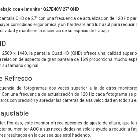
trabajo con el monitor Q27E4CV 27" QHD
antalla QHD de 27" con una frecuencia de actualización de 120 Hz para 
mayor comodidad ergonómica y un hardware anti luz azul para reducir la
ectividad y mantiene la eficiencia de su espacio de trabajo.
HD
e 2560 x 1440, la pantalla Quad HD (QHD) ofrece una calidad super
La relación de aspecto de gran pantalla de 16:9 proporciona mucho espac
n su tamaño original.
e Refresco
cuencia de fotogramas dos veces superior a la de otros monitore
 Con una frecuencia de actualización de 120 Hz cada fotograma se pr
aros con precisión y apreciar las carreras de alta velocidad en todo su e
 ajustable
ar. Por eso, este monitor ofrece opciones de ajuste de altura, que le 
tar su monitor AOC a sus necesidades no sólo le ayuda a reducir la fati
es resultados en lo que sea que esté haciendo.