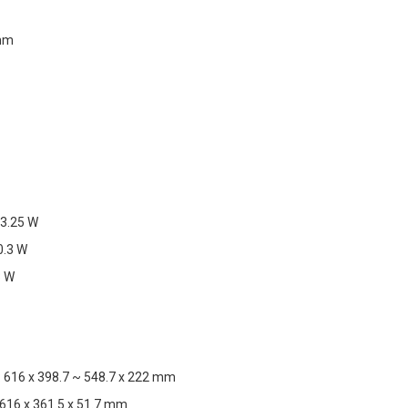
 mm
3.25 W
0.3 W
3 W
 616 x 398.7 ~ 548.7 x 222 mm
 616 x 361.5 x 51.7 mm