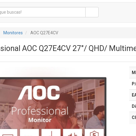
Monitores
AOC Q27E4CV
sional AOC Q27E4CV 27"/ QHD/ Multimed
M
P
E
Di
Cl