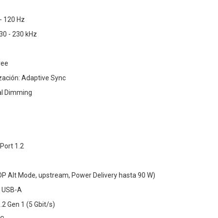
 - 120 Hz
 30 - 230 kHz
ree
zación: Adaptive Sync
bal Dimming
yPort 1.2
DP Alt Mode, upstream, Power Delivery hasta 90 W)
x USB-A
2 Gen 1 (5 Gbit/s)