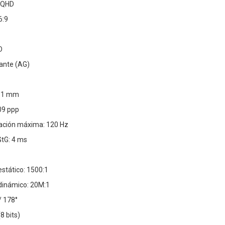
: QHD
6:9
D
tante (AG)
331 mm
09 ppp
zación máxima: 120 Hz
tG: 4 ms
estático: 1500:1
 dinámico: 20M:1
/ 178°
8 bits)