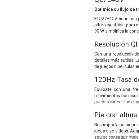
Optimice su flujo de 
El Q27E4CV tiene una p
altura ajustable para 
90 W, simplifica la con
Resolución Q
Con una resolución d
detalles más sutiles. 
de juegos o películas e
120Hz Tasa d
Equípate con una fre
movimientos borrosos.
puedes alinear tus disp
Pie con altura
Nos importa su bienest
juega o ve vídeos. Adap
equipo conseguir mejor