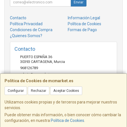
Enviar
Contacto
Información Legal
Política Privacidad
Política de Cookies
Condiciones de Compra
Formas de Pago
¿Quienes Somos?
Contacto
PUERTO ESPAÑA 36
30393
CARTAGENA
,
Murcia
968126789
admin@mcmarket.es
Política de Cookies de mcmarket.es
Configurar
Rechazar
Aceptar Cookies
Horario
09:00-14:00
Utilizamos cookies propias y de terceros para mejorar nuestros
servicios.
Puede obtener más información, o bien conocer cómo cambiar la
configuración, en nuestra
Política de Cookies
.
, , , , España. - C.I.F.: 22944288V - Tfno: