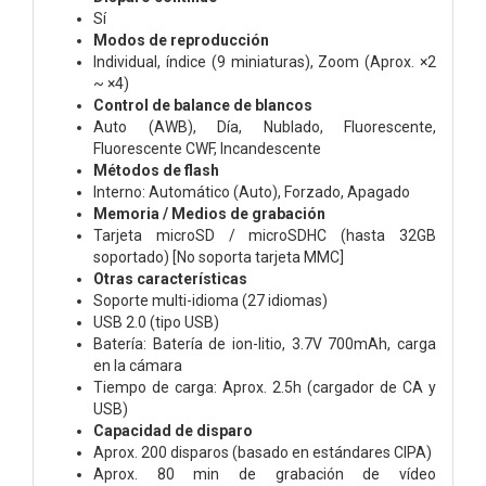
Sí
Modos de reproducción
Individual, índice (9 miniaturas), Zoom (Aprox. ×2
~ ×4)
Control de balance de blancos
Auto (AWB), Día, Nublado, Fluorescente,
Fluorescente CWF, Incandescente
Métodos de flash
Interno: Automático (Auto), Forzado, Apagado
Memoria / Medios de grabación
Tarjeta microSD / microSDHC (hasta 32GB
soportado) [No soporta tarjeta MMC]
Otras características
Soporte multi-idioma (27 idiomas)
USB 2.0 (tipo USB)
Batería: Batería de ion-litio, 3.7V 700mAh, carga
en la cámara
Tiempo de carga: Aprox. 2.5h (cargador de CA y
USB)
Capacidad de disparo
Aprox. 200 disparos (basado en estándares CIPA)
Aprox. 80 min de grabación de vídeo