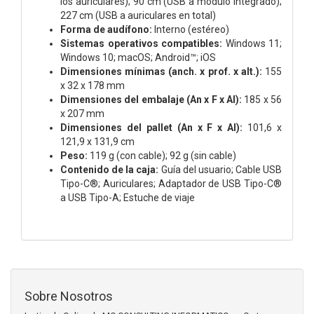
los auriculares); 90 cm (USB a módulo integrado);
227 cm (USB a auriculares en total)
Forma de audífono:
Interno (estéreo)
Sistemas operativos compatibles:
Windows 11;
Windows 10; macOS; Android™; iOS
Dimensiones mínimas (anch. x prof. x alt.):
155
x 32 x 178 mm
Dimensiones del embalaje (An x F x Al):
185 x 56
x 207 mm
Dimensiones del pallet (An x F x Al):
101,6 x
121,9 x 131,9 cm
Peso:
119 g (con cable); 92 g (sin cable)
Contenido de la caja:
Guía del usuario; Cable USB
Tipo-C®; Auriculares; Adaptador de USB Tipo-C®
a USB Tipo-A; Estuche de viaje
Sobre Nosotros