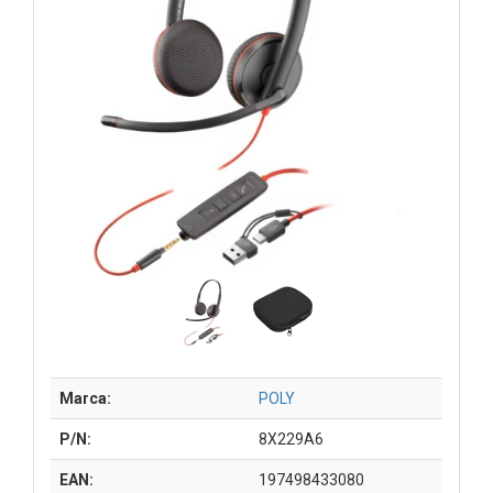
Marca:
POLY
P/N:
8X229A6
EAN:
197498433080