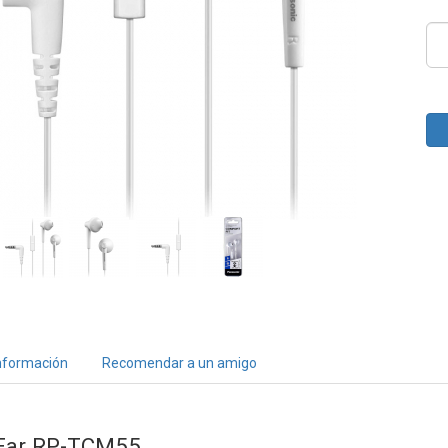
nformación
Recomendar a un amigo
-Ear RP-TCM55