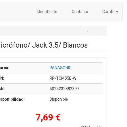
Identifícate
Contacto
Carrito
icrófono/ Jack 3.5/ Blancos
arca:
PANASONIC
/N:
RP-TCM55E-W
AN:
5025232882397
sponibilidad:
Disponible
7,69 €