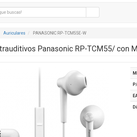
Auriculares
PANASONIC RP-TCM55E-W
ntrauditivos Panasonic RP-TCM55/ con M
M
P
E
Di