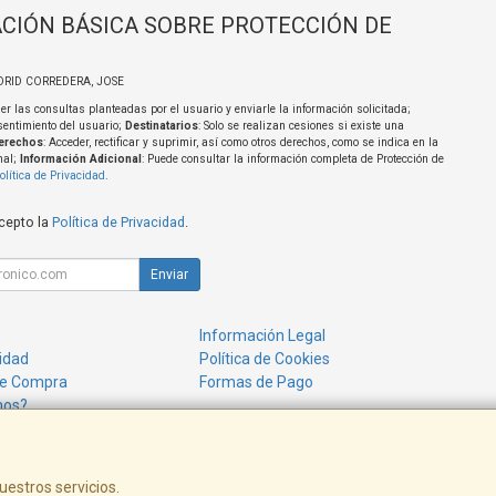
CIÓN BÁSICA SOBRE PROTECCIÓN DE
DRID CORREDERA, JOSE
er las consultas planteadas por el usuario y enviarle la información solicitada;
sentimiento del usuario;
Destinatarios
: Solo se realizan cesiones si existe una
erechos
: Acceder, rectificar y suprimir, así como otros derechos, como se indica en la
nal;
Información Adicional
: Puede consultar la información completa de Protección de
olítica de Privacidad
.
acepto la
Política de Privacidad
.
Enviar
Información Legal
cidad
Política de Cookies
de Compra
Formas de Pago
mos?
uestros servicios.