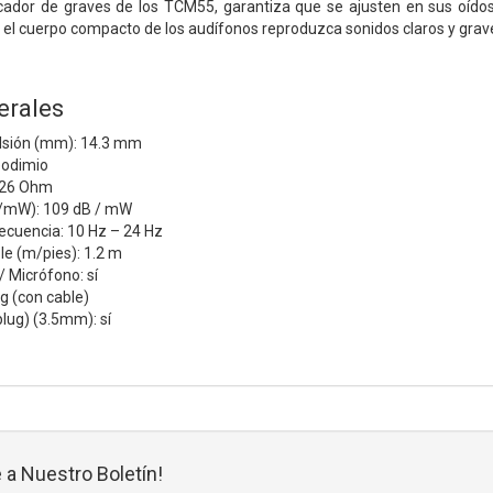
ficador de graves de los TCM55, garantiza que se ajusten en sus oí
el cuerpo compacto de los audífonos reproduzca sonidos claros y grav
erales
lsión (mm): 14.3 mm
eodimio
 26 Ohm
B/mW): 109 dB / mW
ecuencia: 10 Hz – 24 Hz
le (m/pies): 1.2 m
 Micrófono: sí
g (con cable)
plug) (3.5mm): sí
 a Nuestro Boletín!