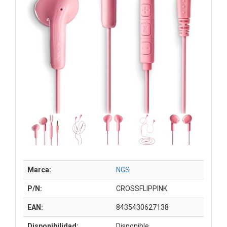
Marca:
NGS
P/N:
CROSSFLIPPINK
EAN:
8435430627138
Disponibilidad:
Disponible