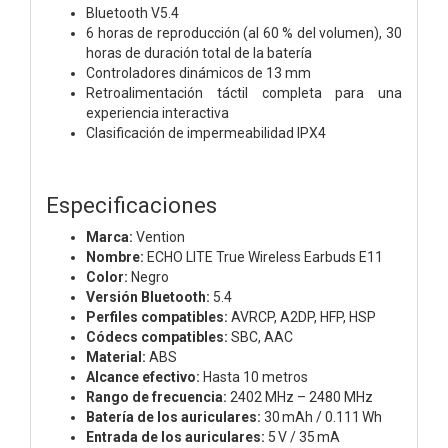
Bluetooth V5.4
6 horas de reproducción (al 60 % del volumen), 30
horas de duración total de la batería
Controladores dinámicos de 13 mm
Retroalimentación táctil completa para una
experiencia interactiva
Clasificación de impermeabilidad IPX4
Especificaciones
Marca:
Vention
Nombre:
ECHO LITE True Wireless Earbuds E11
Color:
Negro
Versión Bluetooth:
5.4
Perfiles compatibles:
AVRCP, A2DP, HFP, HSP
Códecs compatibles:
SBC, AAC
Material:
ABS
Alcance efectivo:
Hasta 10 metros
Rango de frecuencia:
2402 MHz – 2480 MHz
Batería de los auriculares:
30 mAh / 0.111 Wh
Entrada de los auriculares:
5 V / 35 mA