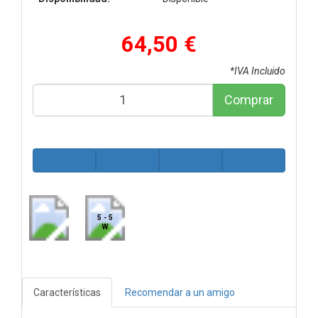
64,50 €
*IVA Incluido
Comprar
5 - 5
W
Características
Recomendar a un amigo