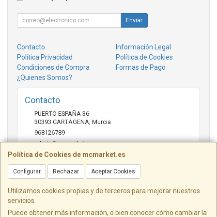
Enviar
Contacto
Información Legal
Política Privacidad
Política de Cookies
Condiciones de Compra
Formas de Pago
¿Quienes Somos?
Contacto
PUERTO ESPAÑA 36
30393
CARTAGENA
,
Murcia
968126789
admin@mcmarket.es
Política de Cookies de mcmarket.es
Configurar
Rechazar
Aceptar Cookies
Horario
09:00-14:00
Utilizamos cookies propias y de terceros para mejorar nuestros
servicios.
Puede obtener más información, o bien conocer cómo cambiar la