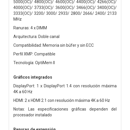
5000(OC)/ 4800(OC)/ 4600(OC)/ 4400(OC)/ 4266(OC)/
4000(OC)/ 3733(OC)/ 3600(OC)/ 3466(OC)/ 3400(OC)/
3333(OC)/ 3200/ 3000/ 2933/ 2800/ 2666/ 2400/ 2133
MHz
Ranuras: 4 x DIMM
Arquitectura: Doble canal
Compatibilidad: Memoria sin búfer y sin ECC
Perfil XMP: Compatible
Tecnología: OptiMem II
Gráficos integrados
DisplayPort: 1 x DisplayPort 1.4 con resolución máxima
4K a 60 Hz
HDMI: 2 x HDMI 2.1 con resolución máxima 4K a 60 Hz
Notas: Las especificaciones gráficas dependen del
procesador instalado
Ranuras de expansión