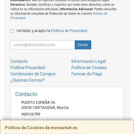
Destinatarios
: Solo se realizan cesiones si existe una obligación legal;
Derechos
: Acceder, rectificar y suprimir, así como otros derechos, como se
indica en la información adicional;
Información Adicional
: Puede consultar
la información completa de Protección de Datos en nuestra
Política de
Privacidad
.
He leído y acepto la
Política de Privacidad
.
Enviar
Contacto
Información Legal
Política Privacidad
Política de Cookies
Condiciones de Compra
Formas de Pago
¿Quienes Somos?
Contacto
PUERTO ESPAÑA 36
30393
CARTAGENA
,
Murcia
968126789
admin@mcmarket.es
Política de Cookies de mcmarket.es