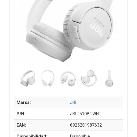
Marca:
JBL
P/N:
JBLT510BTWHT
EAN:
6925281987632
Disponibilidad:
Disponible