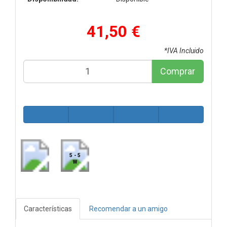
41,50 €
*IVA Incluido
Comprar
5 - 5
W
Características
Recomendar a un amigo