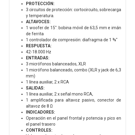
PROTECCIÓN:
3 circuitos de protección: cortocircuito, sobrecarga
y temperatura.
ALTAVOCES:
1 woofer de 15": bobina móvil de 63,5 mm e imán
de ferrita
1 controlador de compresión: diafragma de 1 ⅜"
RESPUESTA:
42-18.000 Hz
ENTRADAS:
3 micrófonos balanceados, XLR
1 micrófono balanceado, combo (XLR y jack de 6,3
mm)
1 línea auxiliar, 2 x RCA
SALIDAS:
1 línea auxiliar, 2 x señal mono RCA,
1 amplificada para altavoz pasivo, conector de
altavoz de 8 Ω
INDICADORES:
Operación en el panel frontal y potencia y pico en
el panel trasero
CONTROLES: